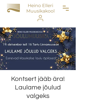
Heino Elleri
Muusikakool
Kontsert jääb ära!
Laulame jõulud
valgeks