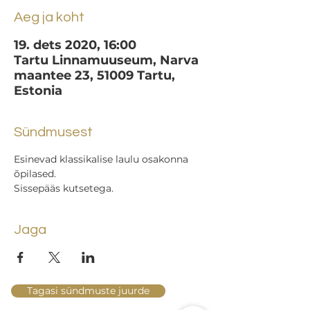
Aeg ja koht
19. dets 2020, 16:00
Tartu Linnamuuseum, Narva
maantee 23, 51009 Tartu,
Estonia
Sündmusest
Esinevad klassikalise laulu osakonna 
õpilased.
Sissepääs kutsetega.
Jaga
Tagasi sündmuste juurde