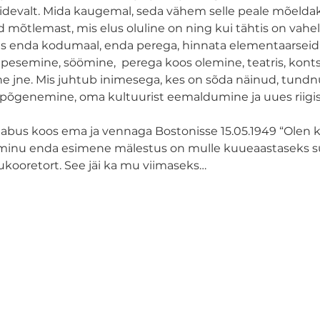
devalt. Mida kaugemal, seda vähem selle peale mõeldak
õtlemast, mis elus oluline on ning kui tähtis on vahel 
us enda kodumaal, enda perega, hinnata elementaarseid a
 pesemine, söömine,  perega koos olemine, teatris, konts
e jne. Mis juhtub inimesega, kes on sõda näinud, tundnud
õgenemine, oma kultuurist eemaldumine ja uues riigis 
aabus koos ema ja vennaga Bostonisse 15.05.1949 “Olen k
d minu enda esimene mälestus on mulle kuueaastaseks 
kooretort. See jäi ka mu viimaseks…