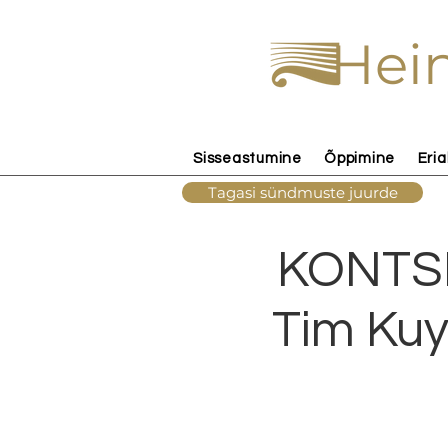
Hein
Sisseastumine
Õppimine
Eria
Tagasi sündmuste juurde
KONTSER
Tim Kuy