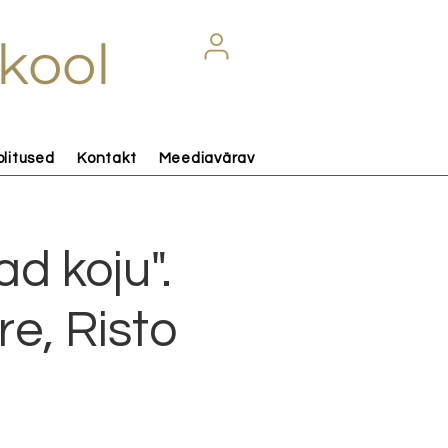
kool
olitused
Kontakt
Meediavärav
d koju".
e, Risto