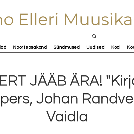
o Elleri Muusika
lad
Noorteosakond
Sündmused
Uudised
Kool
Ko
T JÄÄB ÄRA! "Kirja
pers, Johan Randver
Vaidla