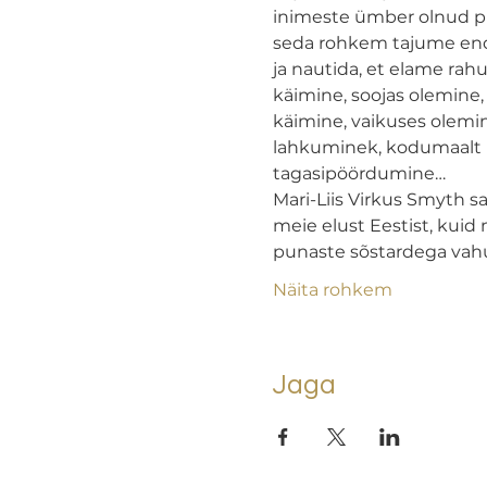
inimeste ümber olnud pi
seda rohkem tajume end m
ja nautida, et elame rah
käimine, soojas olemine,
käimine, vaikuses olemin
lahkuminek, kodumaalt p
tagasipöördumine…  
Mari-Liis Virkus Smyth s
meie elust Eestist, kui
punaste sõstardega vahu
Näita rohkem
Jaga