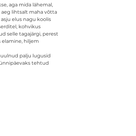
se, aga mida lähemal, 
aeg lihtsalt maha võtta 
sju elus nagu koolis 
erditel, kohvikus 
 selle tagajärgi, perest 
elamine, hiljem 
uulnud palju lugusid 
sünnipäevaks tehtud 