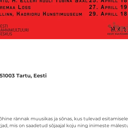
 51003 Tartu, Eesti
õhine rännak muusikas ja sõnas, kus tulevad esitamisele 
irjad, mis on saadetud sõjaajal koju ning inimeste mäles