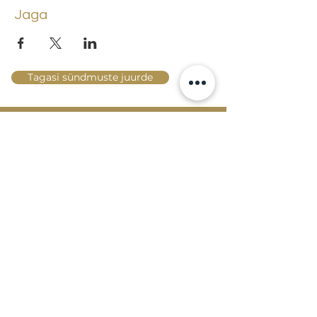
Jaga
Tagasi sündmuste juurde
Lossi 15, 51003 Tartu
Tel: kantselei
+372 7423 705
,
valvelaud
+372 7442 400
kool@tmk.ee
SISSEASTUMINE
ERIALAD
NOORTEOSAKOND (1.-9. KLASS)
DOKUMENDID
HELI- JA VISUAALKUNSTI
LOOMELABOR
KONTAKTID