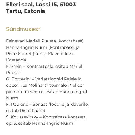
Elleri saal, Lossi 15, 51003
Tartu, Estonia
Sündmusest
Esinevad Mariell Puusta (kontrabass), 
Hanna-Ingrid Nurm (kontrabass) ja 
Riste Kaaret (flööt). Klaveril Ieva 
Kostanda.
E. Stein – Kontsertpala, esitab Mariell 
Puusta

G. Bottesini – Variatsioonid Paisiello 
ooperi „La Molinara” teemale „Nel cor 
più non mi sento”, esitab Hanna-Ingrid 
Nurm

F. Poulenc – Sonaat flöödile ja klaverile, 
esitab Riste Kaaret

S. Koussevitzky – Kontrabassikontsert 
op. 3, esitab Hanna-Ingrid Nurm