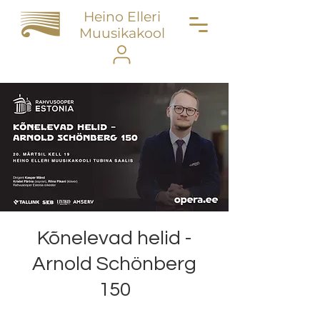
Heino Elleri
Muusikakool
Kõnelevad helid -
Arnold Schönberg
150