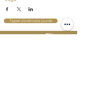
Tagasi sündmuste juurde
Lossi 15, 51003 Tartu
Tel: kantselei
+372 7423 705
,
valvelaud
+372 7442 400
kool@tmk.ee
SISSEASTUMINE
ERIALAD
NOORTEOSAKOND (1.-9. KLASS)
DOKUMENDID
HELI- JA VISUAALKUNSTI
LOOMELABOR
KONTAKTID
TAHVEL
TUNNIPLAAN