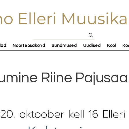
o Elleri Muusika
lad
Noorteosakond
Sündmused
Uudised
Kool
Ko
umine Riine Pajusaa