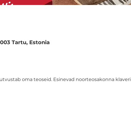
51003 Tartu, Estonia
 tutvustab oma teoseid. Esinevad noorteosakonna klaveri