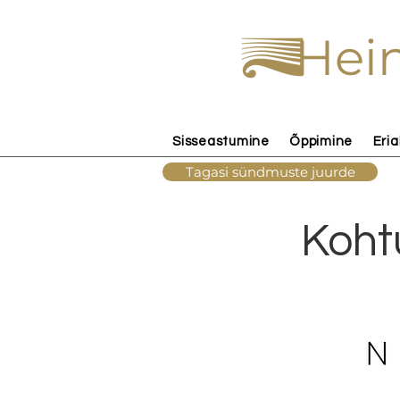
Hein
Sisseastumine
Õppimine
Eria
Tagasi sündmuste juurde
Koht