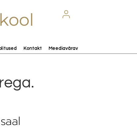
kool
olitused
Kontakt
Meediavärav
rega.