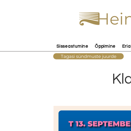
Hein
Sisseastumine
Õppimine
Eria
Tagasi sündmuste juurde
Kl