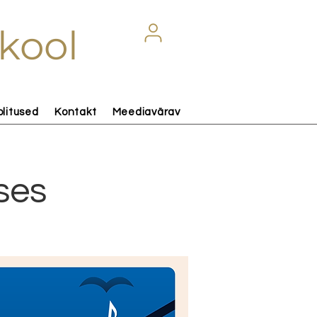
kool
olitused
Kontakt
Meediavärav
ses