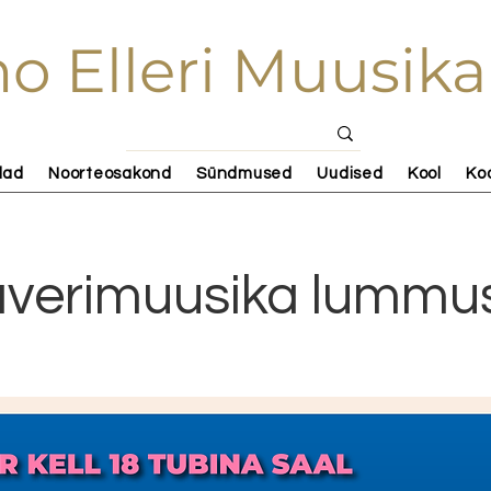
o Elleri Muusika
lad
Noorteosakond
Sündmused
Uudised
Kool
Ko
averimuusika lummu