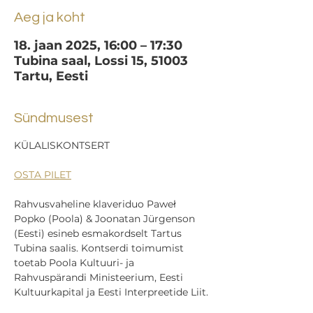
Aeg ja koht
18. jaan 2025, 16:00 – 17:30
Tubina saal, Lossi 15, 51003
Tartu, Eesti
Sündmusest
KÜLALISKONTSERT
OSTA PILET
Rahvusvaheline klaveriduo Paweł 
Popko (Poola) & Joonatan Jürgenson 
(Eesti) esineb esmakordselt Tartus 
Tubina saalis. Kontserdi toimumist 
toetab Poola Kultuuri- ja 
Rahvuspärandi Ministeerium, Eesti 
Kultuurkapital ja Eesti Interpreetide Liit.