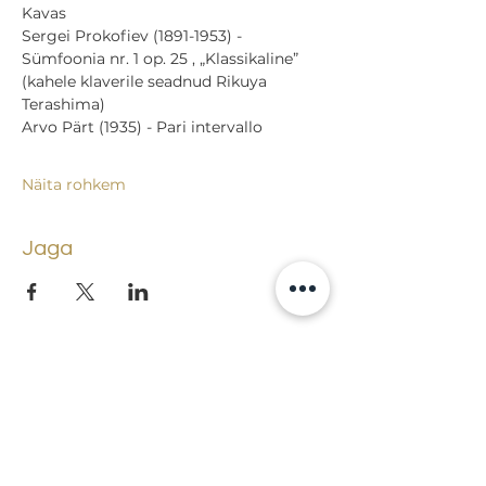
Kavas
Sergei Prokofiev (1891-1953) - 
Sümfoonia nr. 1 op. 25 , „Klassikaline” 
(kahele klaverile seadnud Rikuya 
Terashima)
Arvo Pärt (1935) - Pari intervallo
Näita rohkem
Jaga
Tagasi sündmuste juurde
Lossi 15, 51003 Tartu
Tel: kantselei
+372 7423 705
,