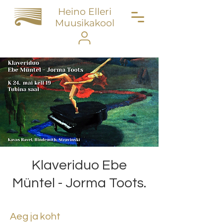
Heino Elleri
Muusikakool
Klaveriduo Ebe
Müntel - Jorma Toots.
Aeg ja koht