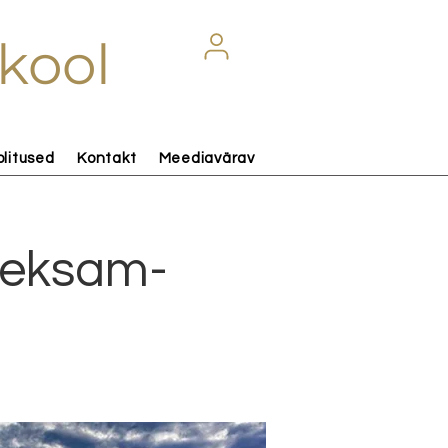
kool
olitused
Kontakt
Meediavärav
pueksam-