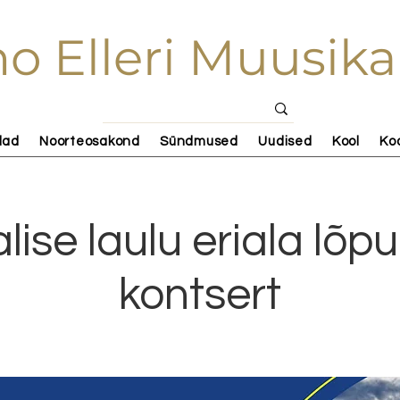
o Elleri Muusika
lad
Noorteosakond
Sündmused
Uudised
Kool
Ko
alise laulu eriala lõ
kontsert