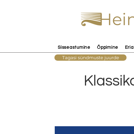
Hein
Sisseastumine
Õppimine
Eria
Tagasi sündmuste juurde
Klassik