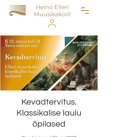
Heino Elleri
Muusikakool
Kevadtervitus.
Klassikalise laulu
õpilased