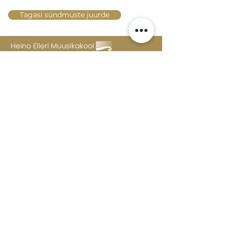
Tagasi sündmuste juurde
Lossi 15, 51003 Tartu
Tel: kantselei
+372 7423 705
,
valvelaud
+372 7442 400
kool@tmk.ee
SISSEASTUMINE
ERIALAD
NOORTEOSAKOND (1.-9. KLASS)
DOKUMENDID
HELI- JA VISUAALKUNSTI
LOOMELABOR
KONTAKTID
TAHVEL
TUNNIPLAAN
POSTKAST
KKK