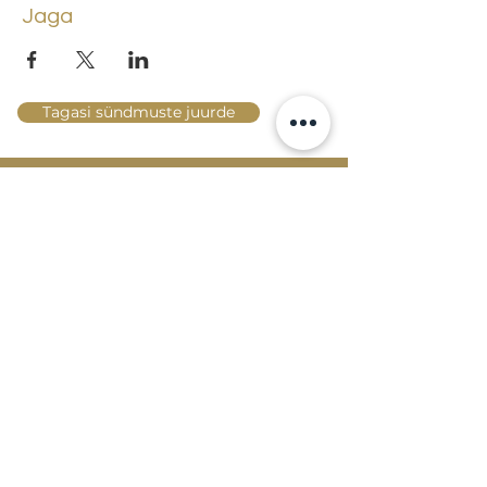
Jaga
Tagasi sündmuste juurde
Lossi 15, 51003 Tartu
Tel: kantselei
+372 7423 705
,
valvelaud
+372 7442 400
kool@tmk.ee
SISSEASTUMINE
ERIALAD
NOORTEOSAKOND (1.-9. KLASS)
DOKUMENDID
HELI- JA VISUAALKUNSTI
LOOMELABOR
KONTAKTID
TAHVEL