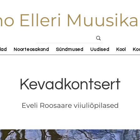
o Elleri Muusika
lad
Noorteosakond
Sündmused
Uudised
Kool
Ko
Kevadkontsert
Eveli Roosaare viiuliõpilased