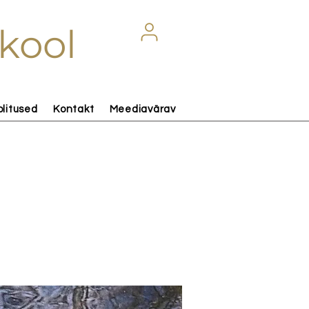
kool
olitused
Kontakt
Meediavärav