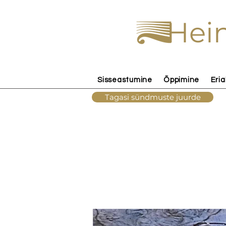
Hein
Sisseastumine
Õppimine
Eria
Tagasi sündmuste juurde