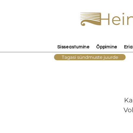
Hein
Sisseastumine
Õppimine
Eria
Tagasi sündmuste juurde
Ka
Vo