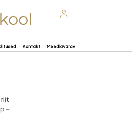
kool
olitused
Kontakt
Meediavärav
iit
p –