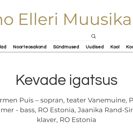
o Elleri Muusika
lad
Noorteosakond
Sündmused
Uudised
Kool
Ko
Kevade igatsus
rmen Puis – sopran, teater Vanemuine, Pr
lmer - bass, RO Estonia, Jaanika Rand-Sir
klaver, RO Estonia