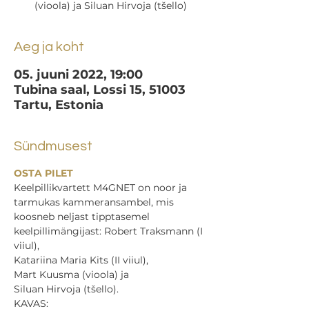
(vioola) ja Siluan Hirvoja (tšello)
Aeg ja koht
05. juuni 2022, 19:00
Tubina saal, Lossi 15, 51003
Tartu, Estonia
Sündmusest
OSTA PILET
Keelpillikvartett M4GNET on noor ja 
tarmukas kammeransambel, mis 
koosneb neljast tipptasemel 
keelpillimängijast: Robert Traksmann (I 
viiul), 
Katariina Maria Kits (II viiul), 
Mart Kuusma (vioola) ja 
Siluan Hirvoja (tšello).  
KAVAS:  