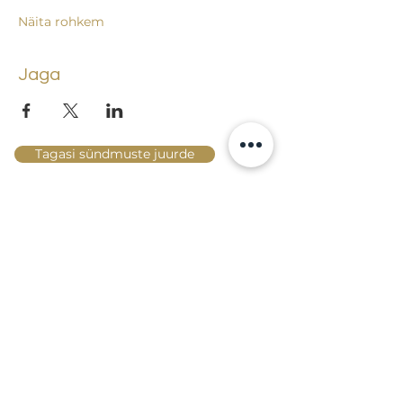
Näita rohkem
Jaga
Tagasi sündmuste juurde
Lossi 15, 51003 Tartu
Tel: kantselei
+372 7423 705
,
valvelaud
+372 7442 400
kool@tmk.ee
SISSEASTUMINE
ERIALAD
NOORTEOSAKOND (1.-9. KLASS)