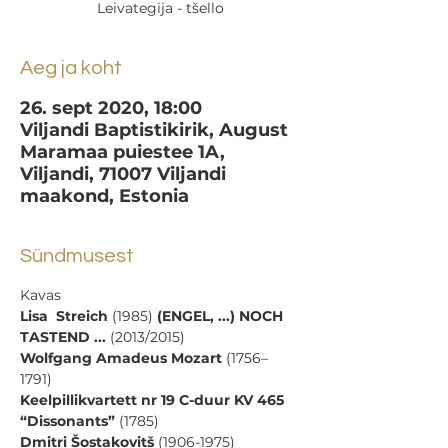
Leivategija - tšello
Aeg ja koht
26. sept 2020, 18:00
Viljandi Baptistikirik, August
Maramaa puiestee 1A,
Viljandi, 71007 Viljandi
maakond, Estonia
Sündmusest
Kavas 
Lisa  Streich
 (1985) 
(ENGEL, ...) NOCH 
TASTEND ...
 (2013/2015)
Wolfgang Amadeus Mozart
 (1756–
1791) 
Keelpillikvartett nr 19 C-duur KV 465 
“Dissonants”
 (1785)
Dmitri Šostakovitš 
(1906-1975)