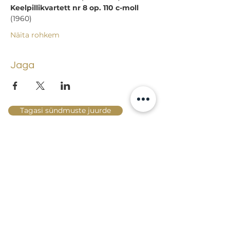
Keelpillikvartett nr 8 op. 110 c-moll 
(1960)
Näita rohkem
Jaga
Tagasi sündmuste juurde
Lossi 15, 51003 Tartu
Tel: kantselei
+372 7423 705
,
valvelaud
+372 7442 400
kool@tmk.ee