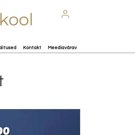
kool
olitused
Kontakt
Meediavärav
t