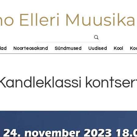
o Elleri Muusika
lad
Noorteosakond
Sündmused
Uudised
Kool
Ko
Kandleklassi kontser