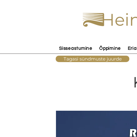
Hein
Sisseastumine
Õppimine
Eria
Tagasi sündmuste juurde