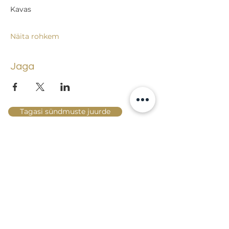
Kavas
Näita rohkem
Jaga
Tagasi sündmuste juurde
Lossi 15, 51003 Tartu
Tel: kantselei
+372 7423 705
,
valvelaud
+372 7442 400
kool@tmk.ee