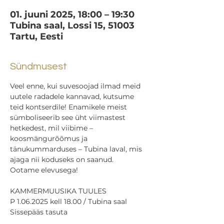
01. juuni 2025, 18:00 – 19:30
Tubina saal, Lossi 15, 51003
Tartu, Eesti
Sündmusest
Veel enne, kui suvesoojad ilmad meid 
uutele radadele kannavad, kutsume 
teid kontserdile! Enamikele meist 
sümboliseerib see üht viimastest 
hetkedest, mil viibime – 
koosmängurõõmus ja 
tänukummarduses – Tubina laval, mis 
ajaga nii koduseks on saanud.
Ootame elevusega!
KAMMERMUUSIKA TUULES
P 1.06.2025 kell 18.00 / Tubina saal
Sissepääs tasuta