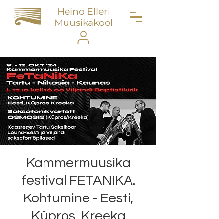
Heino Elleri
Muusikakool
Kammermuusika
festival FETANIKA.
Kohtumine - Eesti,
Küpros, Kreeka