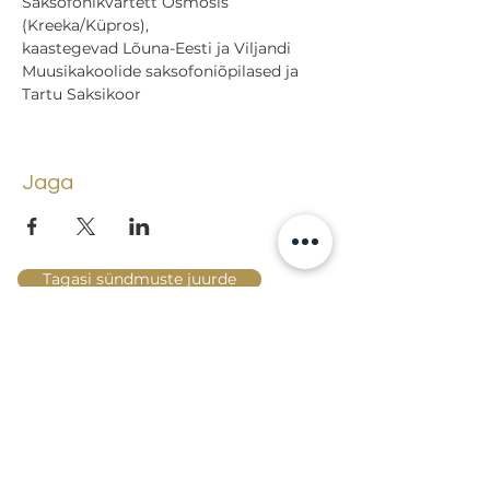
Saksofonikvartett Osmosis 
(Kreeka/Küpros), 
kaastegevad Lõuna-Eesti ja Viljandi 
Muusikakoolide saksofoniõpilased ja 
Tartu Saksikoor
Jaga
Tagasi sündmuste juurde
Lossi 15, 51003 Tartu
Tel: kantselei
+372 7423 705
,
valvelaud
+372 7442 400
kool@tmk.ee