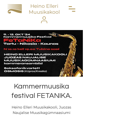
Heino Elleri
Muusikakool
Kammermuusika
festival FETANIKA.
Heino Elleri Muusikakooli, Juozas
Naujalise Muusikagümnaasiumi