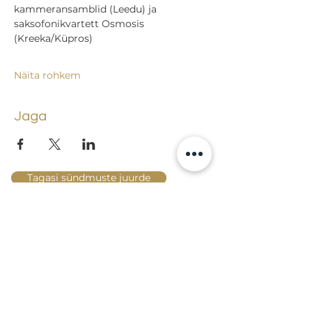
kammeransamblid (Leedu) ja 
saksofonikvartett Osmosis 
(Kreeka/Küpros)
Näita rohkem
Jaga
Tagasi sündmuste juurde
Lossi 15, 51003 Tartu
Tel: kantselei
+372 7423 705
,
valvelaud
+372 7442 400
kool@tmk.ee