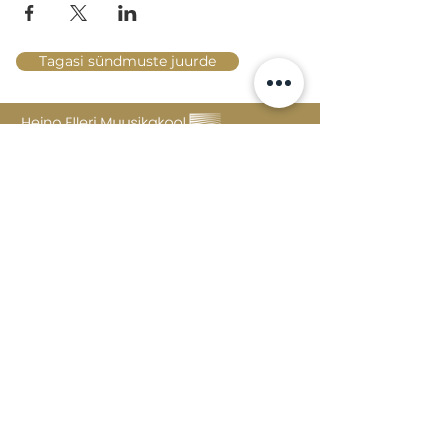
Tagasi sündmuste juurde
Lossi 15, 51003 Tartu
Tel: kantselei
+372 7423 705
,
valvelaud
+372 7442 400
kool@tmk.ee
SISSEASTUMINE
ERIALAD
NOORTEOSAKOND (1.-9. KLASS)
DOKUMENDID
HELI- JA VISUAALKUNSTI
LOOMELABOR
KONTAKTID
TAHVEL
TUNNIPLAAN
POSTKAST