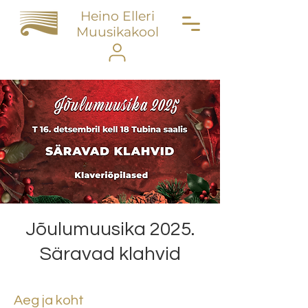
Heino Elleri
Muusikakool
Jõulumuusika 2025.
Säravad klahvid
Aeg ja koht