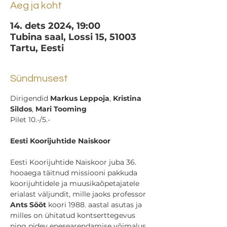
Aeg ja koht
14. dets 2024, 19:00
Tubina saal, Lossi 15, 51003
Tartu, Eesti
Sündmusest
Dirigendid 
Markus Leppoja
, 
Kristina 
Sildos
,
 Mari Tooming
Pilet 10.-/5.-
Eesti Koorijuhtide Naiskoor
Eesti Koorijuhtide Naiskoor juba 36. 
hooaega täitnud missiooni pakkuda 
koorijuhtidele ja muusikaõpetajatele 
erialast väljundit, mille jaoks professor 
Ants Sööt
 koori 1988. aastal asutas ja 
milles on ühitatud kontserttegevus 
ning pidev enesearendamise võimalus 