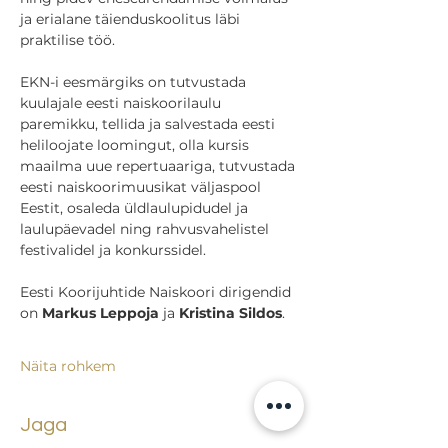
ja erialane täienduskoolitus läbi 
praktilise töö.
EKN-i eesmärgiks on tutvustada 
kuulajale eesti naiskoorilaulu 
paremikku, tellida ja salvestada eesti 
heliloojate loomingut, olla kursis 
maailma uue repertuaariga, tutvustada 
eesti naiskoorimuusikat väljaspool 
Eestit, osaleda üldlaulupidudel ja 
laulupäevadel ning rahvusvahelistel 
festivalidel ja konkurssidel.
Eesti Koorijuhtide Naiskoori dirigendid  
on 
Markus Leppoja
 ja 
Kristina Sildos
.
Näita rohkem
Jaga