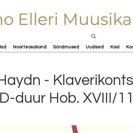
o Elleri Muusika
lad
Noorteosakond
Sündmused
Uudised
Kool
Ko
aydn - Klaverikonts
D-duur Hob. XVIII/1