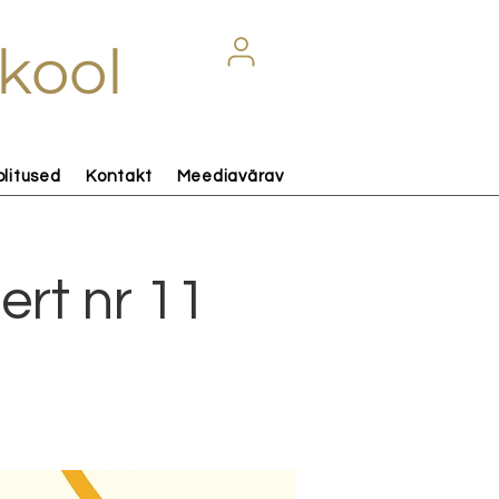
kool
olitused
Kontakt
Meediavärav
ert nr 11
1