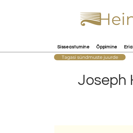
Hein
Sisseastumine
Õppimine
Eria
Tagasi sündmuste juurde
Joseph H