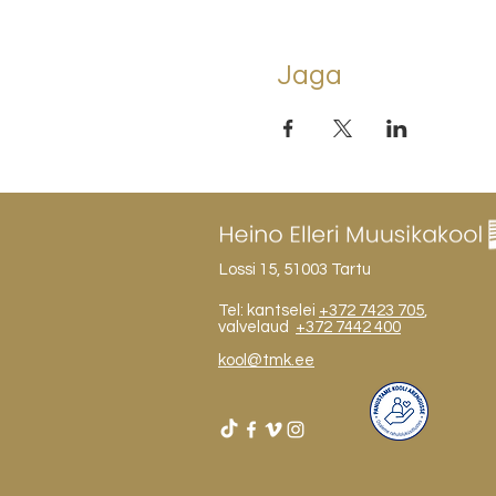
Jaga
Lossi 15, 51003 Tartu
Tel: kantselei
+372 7423 705
,
valvelaud
+372 7442 400
kool@tmk.ee