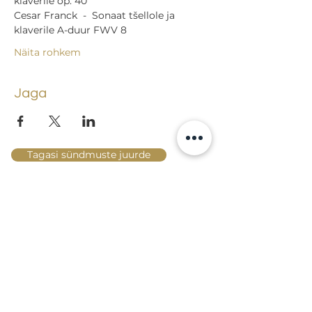
klaverile op. 40 
Cesar Franck  -  Sonaat tšellole ja 
klaverile A-duur FWV 8  
Näita rohkem
Jaga
Tagasi sündmuste juurde
Lossi 15, 51003 Tartu
Tel: kantselei
+372 7423 705
,
valvelaud
+372 7442 400
kool@tmk.ee