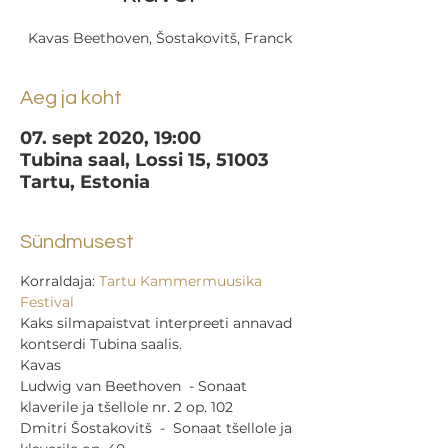
Kavas Beethoven, Šostakovitš, Franck
Aeg ja koht
07. sept 2020, 19:00
Tubina saal, Lossi 15, 51003
Tartu, Estonia
Sündmusest
Korraldaja: 
Tartu Kammermuusika 
Festival
Kaks silmapaistvat interpreeti annavad 
kontserdi Tubina saalis.  
Kavas  
Ludwig van Beethoven  - Sonaat 
klaverile ja tšellole nr. 2 op. 102 
Dmitri Šostakovitš  -  Sonaat tšellole ja 