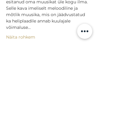
esitanud oma muusikat üle kogu ilma.
Selle kava imeliselt meloodiline ja 
mõtlik muusika, mis on jäädvustatud 
ka heliplaadile annab kuulajale 
võimaluse…
Näita rohkem
Jaga
Tagasi sündmuste juurde
Lossi 15, 51003 Tartu
Tel: kantselei
+372 7423 705
,
valvelaud
+372 7442 400
kool@tmk.ee