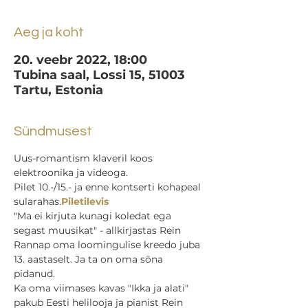
Aeg ja koht
20. veebr 2022, 18:00
Tubina saal, Lossi 15, 51003
Tartu, Estonia
Sündmusest
Uus-romantism klaveril koos 
elektroonika ja videoga.
Pilet 10.-/15.- 
ja enne kontserti kohapeal 
sularahas.
Piletilevis 
"Ma ei kirjuta kunagi koledat ega 
segast muusikat" - allkirjastas Rein 
Rannap oma loomingulise kreedo juba 
13. aastaselt. Ja ta on oma sõna 
pidanud.
Ka oma viimases kavas "Ikka ja alati" 
pakub Eesti helilooja ja pianist Rein 