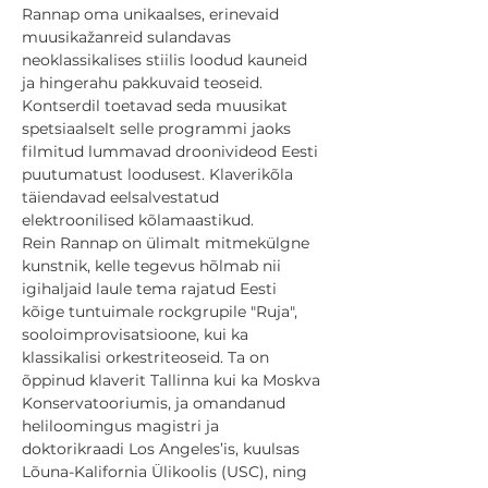
Rannap oma unikaalses, erinevaid 
muusikažanreid sulandavas 
neoklassikalises stiilis loodud kauneid 
ja hingerahu pakkuvaid teoseid. 
Kontserdil toetavad seda muusikat 
spetsiaalselt selle programmi jaoks 
filmitud lummavad droonivideod Eesti 
puutumatust loodusest. Klaverikõla 
täiendavad eelsalvestatud 
elektroonilised kõlamaastikud.
Rein Rannap on ülimalt mitmekülgne 
kunstnik, kelle tegevus hõlmab nii 
igihaljaid laule tema rajatud Eesti 
kõige tuntuimale rockgrupile "Ruja", 
sooloimprovisatsioone, kui ka 
klassikalisi orkestriteoseid. Ta on 
õppinud klaverit Tallinna kui ka Moskva 
Konservatooriumis, ja omandanud 
heliloomingus magistri ja 
doktorikraadi Los Angeles’is, kuulsas 
Lõuna-Kalifornia Ülikoolis (USC), ning 