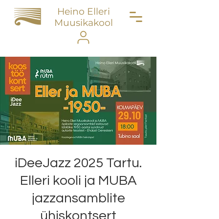
Heino Elleri
Muusikakool
iDeeJazz 2025 Tartu.
Elleri kooli ja MUBA
jazzansamblite
ühiskontsert