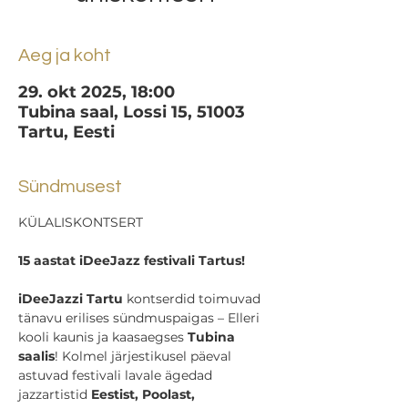
Aeg ja koht
29. okt 2025, 18:00
Tubina saal, Lossi 15, 51003
Tartu, Eesti
Sündmusest
KÜLALISKONTSERT
15 aastat iDeeJazz festivali Tartus!
iDeeJazzi Tartu 
kontserdid toimuvad 
tänavu erilises sündmuspaigas – Elleri 
kooli kaunis ja kaasaegses 
Tubina 
saalis
! Kolmel järjestikusel päeval 
astuvad festivali lavale ägedad 
jazzartistid 
Eestist, Poolast, 