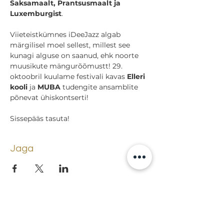
Saksamaalt, Prantsusmaalt ja 
Luxemburgist
.
Viieteistkümnes iDeeJazz algab 
märgilisel moel sellest, millest see 
kunagi alguse on saanud, ehk noorte 
muusikute mängurõõmustt! 29. 
oktoobril kuulame festivali kavas 
Elleri 
kooli
 ja 
MUBA
 tudengite ansamblite 
põnevat ühiskontserti!
Sissepääs tasuta!
Jaga
Tagasi sündmuste juurde