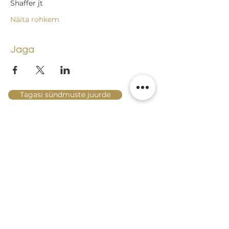
Shaffer jt
Näita rohkem
Jaga
Tagasi sündmuste juurde
Lossi 15, 51003 Tartu
Tel: kantselei
+372 7423 705
,
valvelaud
+372 7442 400
kool@tmk.ee
SISSEASTUMINE
ERIALAD