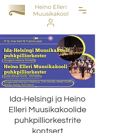
Heino Elleri
Muusikakool
Ida-Helsingi ja Heino
Elleri Muusikakoolide
puhkpilliorkestrite
kontsert