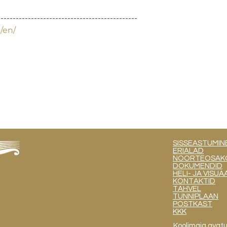
---------------------------------------------

/en/
SISSEASTUMIN
ERIALAD
NOORTEOSAKOND
DOKUMENDID
HELI- JA VIS
KONTAKTID
TAHVEL
TUNNIPLAAN
POSTKAST
KKK
Koolimaja avat