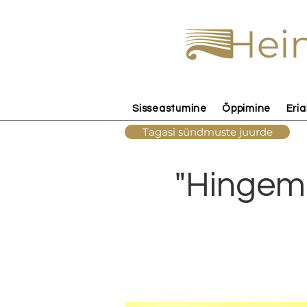
Hein
Sisseastumine
Õppimine
Eria
Tagasi sündmuste juurde
"Hingemu