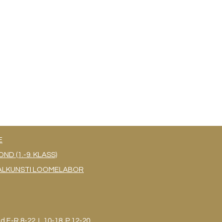
E
 (1.-9. KLASS)
UAALKUNSTI LOOMELABOR
ud
E-R 8-22, L 10-18, P 12-20