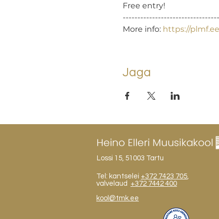
Free entry!

---------------------------------
More info: 
https://plmf.ee
Jaga
Lossi 15, 51003 Tartu
Tel: kantselei
+372 7423 705
,
valvelaud
+372 7442 400
kool@tmk.ee