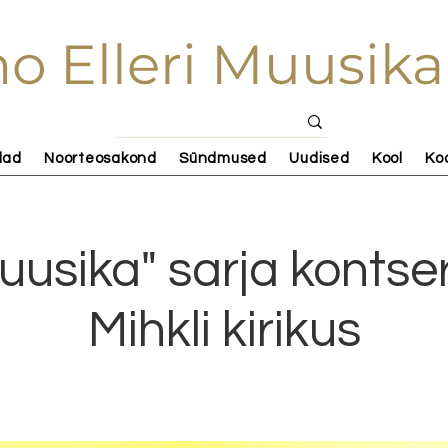
o Elleri Muusika
lad
Noorteosakond
Sündmused
Uudised
Kool
Ko
usika" sarja kontser
Mihkli kirikus