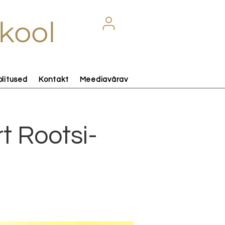
kool
olitused
Kontakt
Meediavärav
t Rootsi-