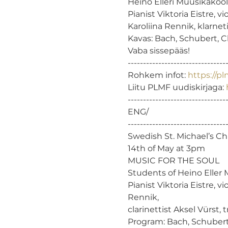
Heino Elleri Muusikakooli
Pianist Viktoria Eistre, v
Karoliina Rennik, klarneti
Kavas: Bach, Schubert, Cl
Vaba sissepääs!

---------------------------------
Rohkem infot: 
https://pl
Liitu PLMF uudiskirjaga: 
---------------------------------
ENG/

---------------------------------
Swedish St. Michael’s Ch
14th of May at 3pm

MUSIC FOR THE SOUL

Students of Heino Eller 
Pianist Viktoria Eistre, vi
Rennik,

clarinettist Aksel Vürst, 
Program: Bach, Schubert,