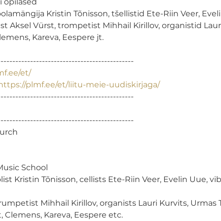
 õpilased

ioolamängija Kristin Tõnisson, tšellistid Ete-Riin Veer, Eve
st Aksel Vürst, trompetist Mihhail Kirillov, organistid Laur
emens, Kareva, Eespere jt.

---------------------------------------------

mf.ee/et/
https://plmf.ee/et/liitu-meie-uudiskirjaga/
---------------------------------------------

---------------------------------------------

urch

Music School

olist Kristin Tõnisson, cellists Ete-Riin Veer, Evelin Uue, v
trumpetist Mihhail Kirillov, organists Lauri Kurvits, Urmas T
 Clemens, Kareva, Eespere etc.
