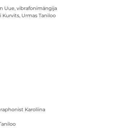
lin Uue, vibrafonimängija 
i Kurvits, Urmas Taniloo

ibraphonist Karoliina 
aniloo
