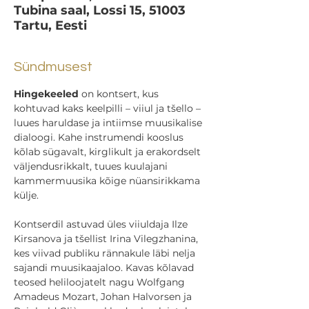
Tubina saal, Lossi 15, 51003
Tartu, Eesti
Sündmusest
Hingekeeled
 on kontsert, kus 
kohtuvad kaks keelpilli – viiul ja tšello – 
luues haruldase ja intiimse muusikalise 
dialoogi. Kahe instrumendi kooslus 
kõlab sügavalt, kirglikult ja erakordselt 
väljendusrikkalt, tuues kuulajani 
kammermuusika kõige nüansirikkama 
külje.
Kontserdil astuvad üles viiuldaja Ilze 
Kirsanova ja tšellist Irina Vilegzhanina, 
kes viivad publiku rännakule läbi nelja 
sajandi muusikaajaloo. Kavas kõlavad 
teosed heliloojatelt nagu Wolfgang 
Amadeus Mozart, Johan Halvorsen ja 