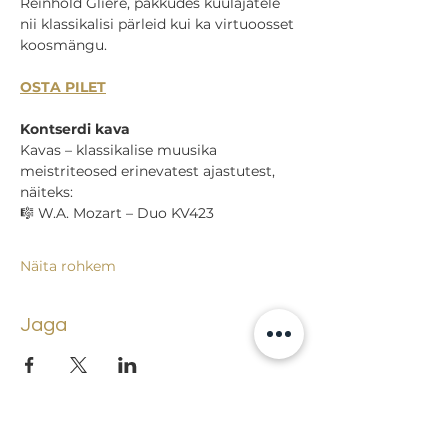
Reinhold Glière, pakkudes kuulajatele 
nii klassikalisi pärleid kui ka virtuoosset 
koosmängu.
OSTA PILET
Kontserdi kava
Kavas – klassikalise muusika 
meistriteosed erinevatest ajastutest, 
näiteks:
🎼 W.A. Mozart – Duo KV423
Näita rohkem
Jaga
Tagasi sündmuste juurde