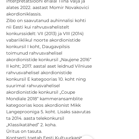
interpretatsiooni erialal Tiina Välja ja 
alates 2022. aastast Momir Novakovici 
akordioniklassis.
Zibo on saavutanud auhinnalisi kohti 
nii Eesti kui rahvusvahelistelt 
konkurssidelt: VII (2013) ja VIII (2014) 
vabariiklikul noorte akordionistide 
konkursil I koht, Daugavpilsis 
toimunud rahvusvahelisel 
akordionistide konkursil „Naujene 2016“ 
II koht; 2017. aastal aset leidnud Vilniuse 
rahvusvahelisel akordionistide 
konkursil E kategoorias 10. koht ning 
suurimal rahvusvahelisel 
akordionistide konkursil „Coupe 
Mondiale 2018“ kammeransamblite 
kategoorias koos akordionist Mikk 
Langeprooniga 5. koht. Lisaks saavutas 
ta 2014. aasta telekonkursil 
„Klassikatähed” 2. koha.
Üritus on tasuta.
Kontserti toetab Eesti Kultuurkapital.