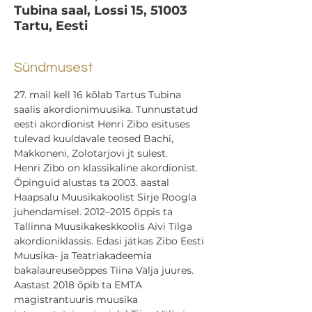
Tubina saal, Lossi 15, 51003
Tartu, Eesti
Sündmusest
27. mail kell 16 kõlab Tartus Tubina 
saalis akordionimuusika. Tunnustatud 
eesti akordionist Henri Zibo esituses 
tulevad kuuldavale teosed Bachi, 
Makkoneni, Zolotarjovi jt sulest.
Henri Zibo on klassikaline akordionist. 
Õpinguid alustas ta 2003. aastal 
Haapsalu Muusikakoolist Sirje Roogla 
juhendamisel. 2012–2015 õppis ta 
Tallinna Muusikakeskkoolis Aivi Tilga 
akordioniklassis. Edasi jätkas Zibo Eesti 
Muusika- ja Teatriakadeemia 
bakalaureuseõppes Tiina Välja juures. 
Aastast 2018 õpib ta EMTA 
magistrantuuris muusika 