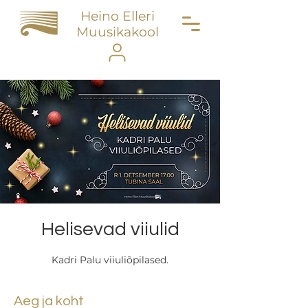
Heino Elleri
Muusikakool
Helisevad viiulid
Kadri Palu viiuliõpilased.
Aeg ja koht