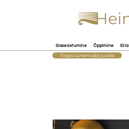
Hein
Sisseastumine
Õppimine
Eria
Tagasi sündmuste juurde