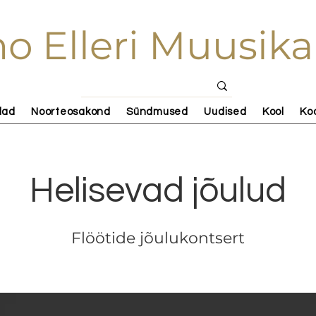
o Elleri Muusika
lad
Noorteosakond
Sündmused
Uudised
Kool
Ko
Helisevad jõulud
Flöötide jõulukontsert