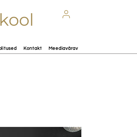
kool
olitused
Kontakt
Meediavärav