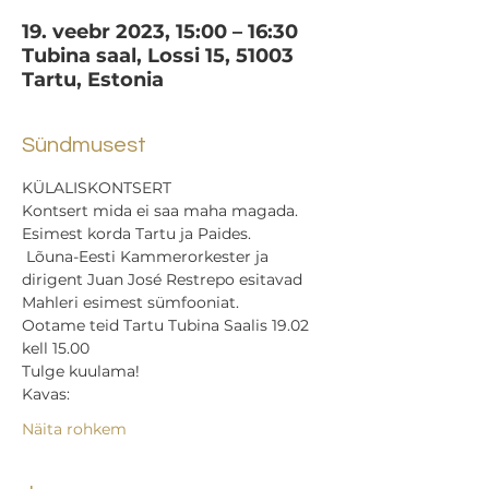
19. veebr 2023, 15:00 – 16:30
Tubina saal, Lossi 15, 51003
Tartu, Estonia
Sündmusest
KÜLALISKONTSERT
Kontsert mida ei saa maha magada. 
Esimest korda Tartu ja Paides.
 Lõuna-Eesti Kammerorkester ja 
dirigent Juan José Restrepo esitavad 
Mahleri esimest sümfooniat. 
Ootame teid Tartu Tubina Saalis 19.02 
kell 15.00
Tulge kuulama!
Kavas: 
Näita rohkem