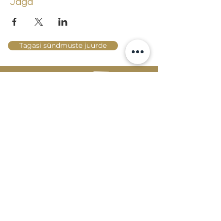
Jaga
Tagasi sündmuste juurde
Lossi 15, 51003 Tartu
Tel: kantselei
+372 7423 705
,
valvelaud
+372 7442 400
kool@tmk.ee
SISSEASTUMINE
ERIALAD
NOORTEOSAKOND (1.-9. KLASS)
DOKUMENDID
HELI- JA VISUAALKUNSTI
LOOMELABOR
KONTAKTID
TAHVEL