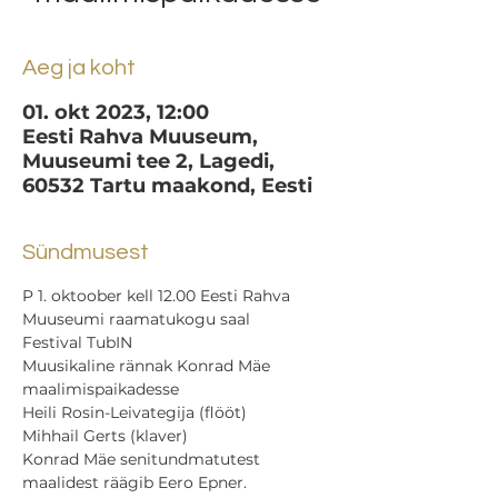
Aeg ja koht
01. okt 2023, 12:00
Eesti Rahva Muuseum,
Muuseumi tee 2, Lagedi,
60532 Tartu maakond, Eesti
Sündmusest
P 1. oktoober kell 12.00 Eesti Rahva 
Muuseumi raamatukogu saal
Festival TubIN

Muusikaline rännak Konrad Mäe 
maalimispaikadesse
Heili Rosin-Leivategija (flööt)

Mihhail Gerts (klaver)
Konrad Mäe senitundmatutest 
maalidest räägib Eero Epner.