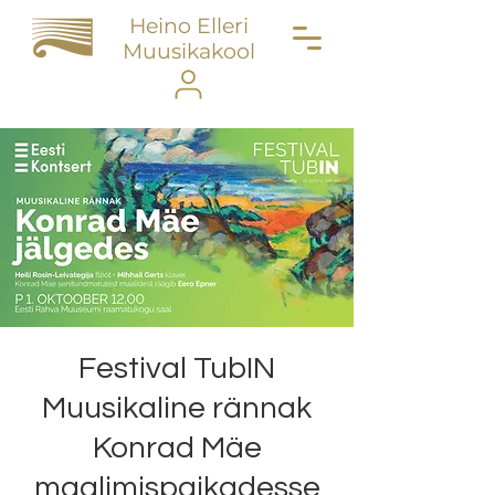
Heino Elleri
Muusikakool
Festival TubIN
Muusikaline rännak
Konrad Mäe
maalimispaikadesse