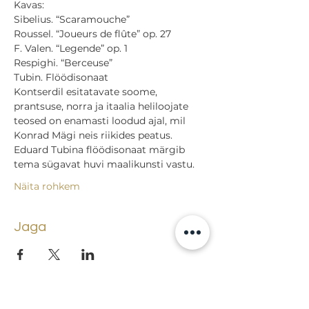
Kavas:

Sibelius. “Scaramouche”

Roussel. “Joueurs de flûte” op. 27

F. Valen. “Legende” op. 1

Respighi. “Berceuse”

Tubin. Flöödisonaat
Kontserdil esitatavate soome, 
prantsuse, norra ja itaalia heliloojate 
teosed on enamasti loodud ajal, mil 
Konrad Mägi neis riikides peatus. 
Eduard Tubina flöödisonaat märgib 
tema sügavat huvi maalikunsti vastu.
Näita rohkem
Jaga
Tagasi sündmuste juurde