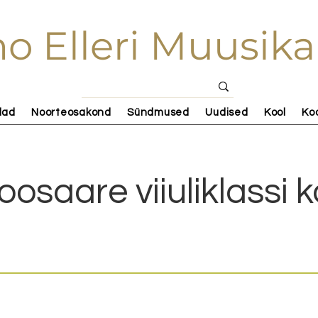
o Elleri Muusika
lad
Noorteosakond
Sündmused
Uudised
Kool
Ko
oosaare viiuliklassi 