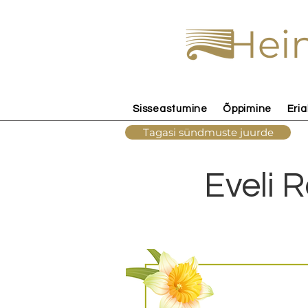
Hein
Sisseastumine
Õppimine
Eria
Tagasi sündmuste juurde
Eveli R