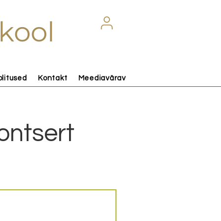
kool
olitused
Kontakt
Meediavärav
kontsert