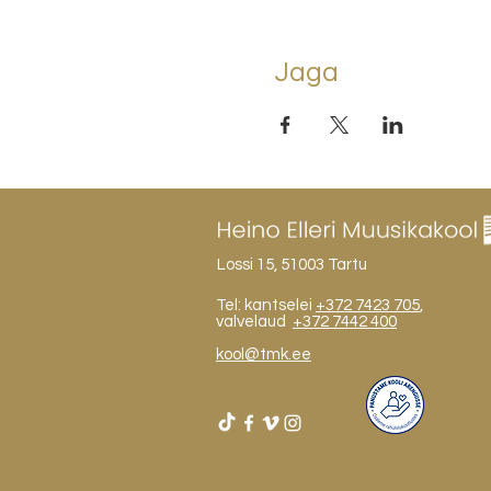
Jaga
Lossi 15, 51003 Tartu
Tel: kantselei
+372 7423 705
,
valvelaud
+372 7442 400
kool@tmk.ee