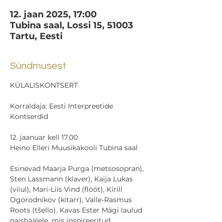
12. jaan 2025, 17:00
Tubina saal, Lossi 15, 51003
Tartu, Eesti
Sündmusest
KÜLALISKONTSERT
Korraldaja: Eesti Interpreetide 
Kontserdid
12. jaanuar kell 17.00
Heino Elleri Muusikakooli Tubina saal
Esinevad Maarja Purga (metsosopran), 
Sten Lassmann (klaver), Kaija Lukas 
(viiul), Mari-Liis Vind (flööt), Kirill 
Ogorodnikov (kitarr), Valle-Rasmus 
Roots (tšello). Kavas Ester Mägi laulud 
naishäälele, mis inspireeritud 