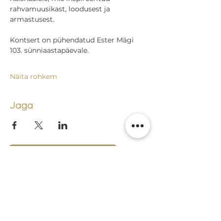
rahvamuusikast, loodusest ja 
armastusest.
Kontsert on pühendatud Ester Mägi 
103. sünniaastapäevale.
Näita rohkem
Jaga
Tagasi sündmuste juurde
Lossi 15, 51003 Tartu
Tel: kantselei
+372 7423 705
,
valvelaud
+372 7442 400