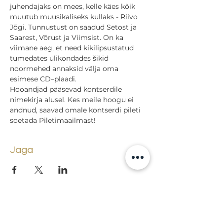
juhendajaks on mees, kelle käes kõik 
muutub muusikaliseks kullaks - Riivo 
Jõgi. Tunnustust on saadud Setost ja 
Saarest, Võrust ja Viimsist. On ka 
viimane aeg, et need kikilipsustatud 
tumedates ülikondades šikid 
noormehed annaksid välja oma 
esimese CD–plaadi.
Hooandjad pääsevad kontserdile 
nimekirja alusel. Kes meile hoogu ei 
andnud, saavad omale kontserdi pileti 
soetada Piletimaailmast!
Jaga
Tagasi sündmuste juurde