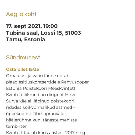
Aeg ja koht
17. sept 2021, 19:00
Tubina saal, Lossi 15, 51003
Tartu, Estonia
Sündmusest
Osta pilet 15/35
Oma uusi ja vanu fänne ootab 
plaadiesitluskontsertidele Rahvusooper 
Estonia Poistekoori Meeskvintett. 
Kvinteti liikmed on dirigent Hirvo 
Surva käe all läbinud poistekoori 
ridades kõikvõimalikud astmed – 
õppekoorist läbi soprani/aldi 
häälerühma kuni tänaste mehiste 
tämbriteni.
Kvintett laulab koos aastast 2017 ning 