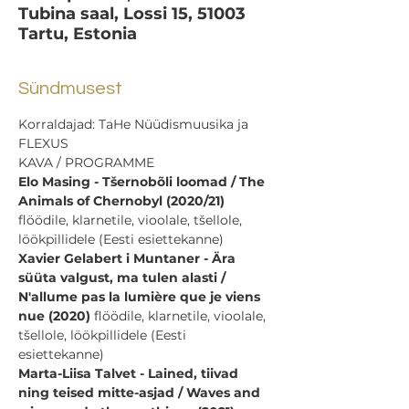
Tubina saal, Lossi 15, 51003
Tartu, Estonia
Sündmusest
Korraldajad: TaHe Nüüdismuusika ja 
FLEXUS
KAVA / PROGRAMME
Elo Masing - Tšernobõli loomad / The 
Animals of Chernobyl (2020/21) 
flöödile, klarnetile, vioolale, tšellole, 
löökpillidele (Eesti esiettekanne)
Xavier Gelabert i Muntaner - Ära 
süüta valgust, ma tulen alasti / 
N'allume pas la lumière que je viens 
nue (2020)
 flöödile, klarnetile, vioolale, 
tšellole, löökpillidele (Eesti 
esiettekanne)
Marta-Liisa Talvet - Lained, tiivad 
ning teised mitte-asjad / Waves and 