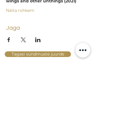
wings and other unthings (2021) 
Näita rohkem
Jaga
Tagasi sündmuste juurde
Lossi 15, 51003 Tartu
Tel: kantselei
+372 7423 705
,
valvelaud
+372 7442 400
kool@tmk.ee
SISSEASTUMINE
ERIALAD