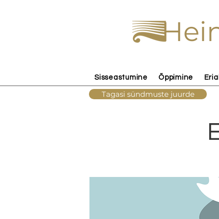
Hein
Sisseastumine
Õppimine
Eria
Tagasi sündmuste juurde