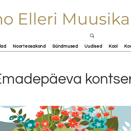
o Elleri Muusika
lad
Noorteosakond
Sündmused
Uudised
Kool
Ko
Emadepäeva kontser