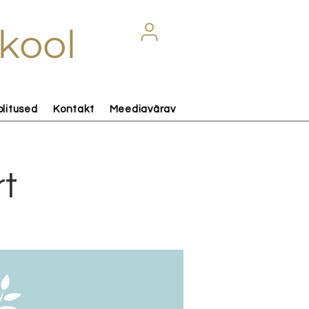
kool
olitused
Kontakt
Meediavärav
t