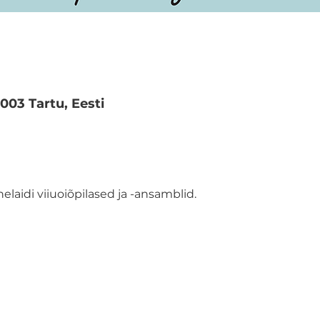
51003 Tartu, Eesti
laidi viiuoiõpilased ja -ansamblid.