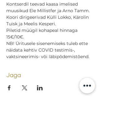
Kontserdil teevad kaasa imelised 
muusikud Ele Millistfer ja Arno Tamm.
Koori dirigeerivad Külli Lokko, Kärolin 
Tuisk ja Meelis Kesperi.
Piletid müügil kohapeal hinnaga 
15€/10€.
NB! Üritusele sisenemiseks tuleb ette 
näidata kehtiv COVID testimis-, 
vaktsineerimis- või läbipõdemistõend.
Jaga
Tagasi sündmuste juurde
Lossi 15, 51003 Tartu