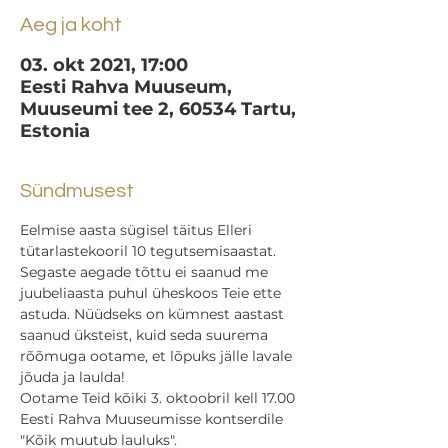
Aeg ja koht
03. okt 2021, 17:00
Eesti Rahva Muuseum,
Muuseumi tee 2, 60534 Tartu,
Estonia
Sündmusest
Eelmise aasta sügisel täitus Elleri 
tütarlastekooril 10 tegutsemisaastat. 
Segaste aegade tõttu ei saanud me 
juubeliaasta puhul üheskoos Teie ette 
astuda. Nüüdseks on kümnest aastast 
saanud üksteist, kuid seda suurema 
rõõmuga ootame, et lõpuks jälle lavale 
jõuda ja laulda!
Ootame Teid kõiki 3. oktoobril kell 17.00 
Eesti Rahva Muuseumisse kontserdile 
"Kõik muutub lauluks".