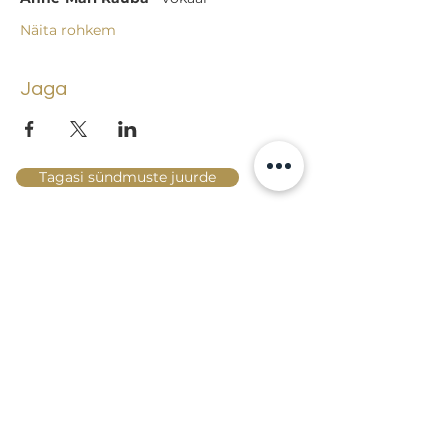
Näita rohkem
Jaga
Tagasi sündmuste juurde
Lossi 15, 51003 Tartu
Tel: kantselei
+372 7423 705
,
valvelaud
+372 7442 400
kool@tmk.ee
SISSEASTUMINE
ERIALAD
NOORTEOSAKOND (1.-9. KLASS)