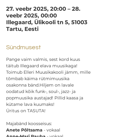
27. veebr 2025, 20:00 – 28.
veebr 2025, 00:00
Illegaard, Ülikooli tn 5, 51003
Tartu, Eesti
Sündmusest
Pange vaim valmis, sest kord kuus 
täitub Illegaard elava muusikaga! 
Toimub Elleri Muusikakooli jämm, mille 
tõmbab käima rütmimuusika 
osakonna bänd.Hiljem on lavale 
oodatud kõik funk-, soul-, jazz- ja 
popmuusika austajad! Pillid kaasa ja 
kütame lava kuumaks! 
Üritus on TASUTA!
Majabänd koosseisus:
Anete Põltsama
 - vokaal
Anne-Mari Rauba
 - vokaal