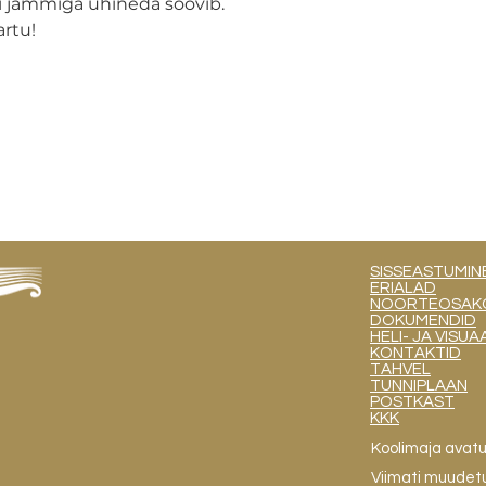
gi jämmiga ühineda soovib. 

rtu!
SISSEASTUMIN
ERIALAD
NOORTEOSAKOND
DOKUMENDID
HELI- JA VIS
KONTAKTID
TAHVEL
TUNNIPLAAN
POSTKAST
KKK
Koolimaja avat
Viimati muudet