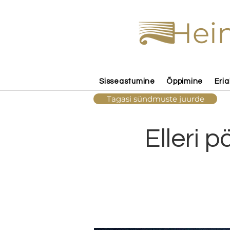
Hein
Sisseastumine
Õppimine
Eria
Tagasi sündmuste juurde
Elleri 