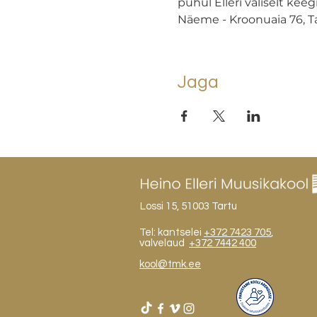
puhul Elleri väliselt kee
Näeme - Kroonuaia 76, Ta
Jaga
Lossi 15, 51003 Tartu
Tel: kantselei
+372 7423 705
,
valvelaud
+372 7442 400
kool@tmk.ee