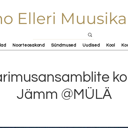
o Elleri Muusika
lad
Noorteosakond
Sündmused
Uudised
Kool
Ko
pärimusansamblite ko
Jämm @MÜLÄ