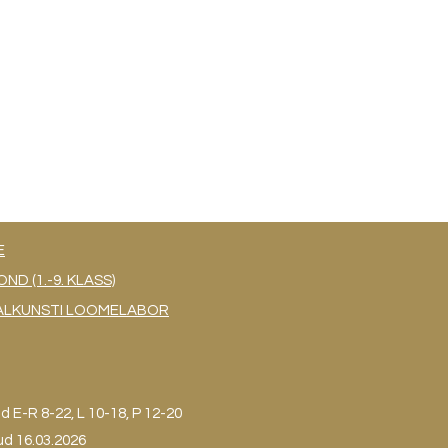
E
 (1.-9. KLASS)
UAALKUNSTI LOOMELABOR
ud
E-R 8-22, L 10-18, P 12-20
ud 16.03.2026