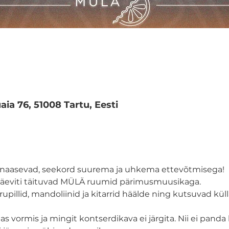
aia 76, 51008 Tartu, Eesti
 naasevad, seekord suurema ja uhkema ettevõtmisega! 
äeviti täituvad MÜLÄ ruumid pärimusmuusikaga.

upillid, mandoliinid ja kitarrid häälde ning kutsuvad kül
vormis ja mingit kontserdikava ei järgita. Nii ei panda