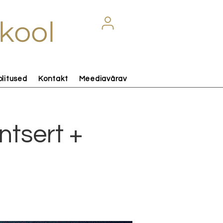
kool
olitused
Kontakt
Meediavärav
ntsert +