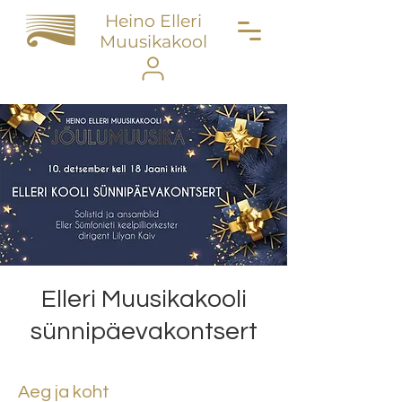
Heino Elleri
Muusikakool
Elleri Muusikakooli
sünnipäevakontsert
Aeg ja koht