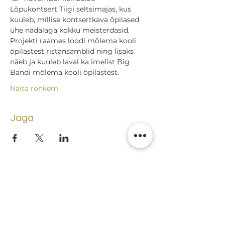
Lõpukontsert Tiigi seltsimajas, kus 
kuuleb, millise kontsertkava õpilased 
ühe nädalaga kokku meisterdasid. 
Projekti raames loodi mõlema kooli 
õpilastest ristansamblid ning lisaks 
näeb ja kuuleb laval ka imelist Big 
Bandi mõlema kooli õpilastest.
Näita rohkem
Jaga
Tagasi sündmuste juurde
Lossi 15, 51003 Tartu
Tel: kantselei
+372 7423 705
,