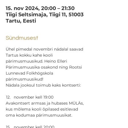
15. nov 2024, 20:00 – 21:30
Tiigi Seltsimaja, Tiigi 11, 51003
Tartu, Eesti
Sündmusest
Ühel pimedal novembri nädalal saavad 
Tartus kokku kahe kooli 
pärimusmuusikud. Heino Elleri 
Pärimusmuusika osakond ning Rootsi 
Lunnevad Folkhögskola 
pärimusmuusikud!
Nädala jooksul toimub kaks kontserti:
november kell 19:00
Avakontsert armsas ja hubases MÜLÄs, 
kus mõlema kooli õpilased esitlevad 
oma kodumaa pärimusmuusikat.
november kell 20:00