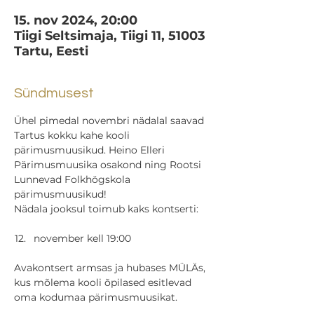
15. nov 2024, 20:00
Tiigi Seltsimaja, Tiigi 11, 51003
Tartu, Eesti
Sündmusest
Ühel pimedal novembri nädalal saavad 
Tartus kokku kahe kooli 
pärimusmuusikud. Heino Elleri 
Pärimusmuusika osakond ning Rootsi 
Lunnevad Folkhögskola 
pärimusmuusikud!
Nädala jooksul toimub kaks kontserti:
november kell 19:00
Avakontsert armsas ja hubases MÜLÄs, 
kus mõlema kooli õpilased esitlevad 
oma kodumaa pärimusmuusikat.