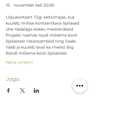
november kell 20:00
Lõpukontsert Tiigi seltsimajas, kus 
kuuleb, millise kontsertkava õpilased 
ühe nädalaga kokku meisterdasid. 
Projekti raames loodi mõlema kooli 
õpilastest ristansamblid ning lisaks 
näeb ja kuuleb laval ka imelist Big 
Bandi mõlema kooli õpilastest.
Näita rohkem
Jaga
Tagasi sündmuste juurde