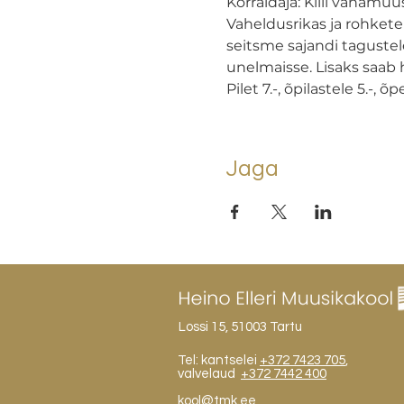
Korraldaja: Kiili vanamu
Vaheldusrikas ja rohket
seitsme sajandi taguste
unelmaisse. Lisaks saab 
Pilet 7.-, õpilastele 5.-, õ
Jaga
Lossi 15, 51003 Tartu
Tel: kantselei
+372 7423 705
,
valvelaud
+372 7442 400
kool@tmk.ee