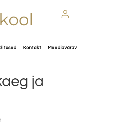
kool
olitused
Kontakt
Meediavärav
kaeg ja
n