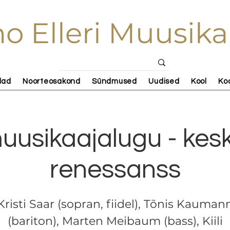
o Elleri Muusika
lad
Noorteosakond
Sündmused
Uudised
Kool
Ko
uusikaajalugu - kes
renessanss
Kristi Saar (sopran, fiidel), Tõnis Kauman
(bariton), Marten Meibaum (bass), Kiili