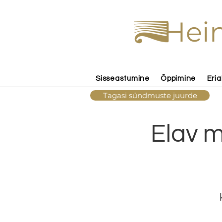
Hein
Sisseastumine
Õppimine
Eria
Tagasi sündmuste juurde
Elav m