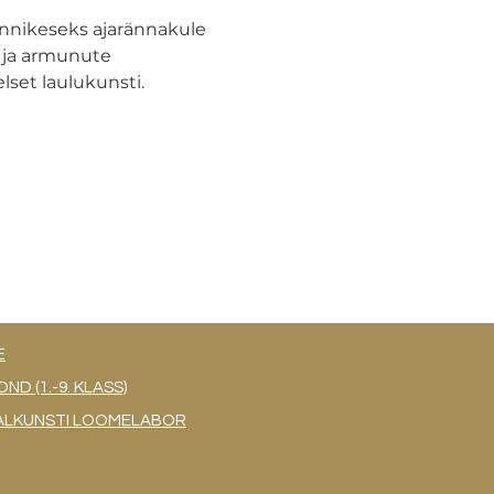
nnikeseks ajarännakule 
 ja armunute 
lset laulukunsti.
E
 (1.-9. KLASS)
UAALKUNSTI LOOMELABOR