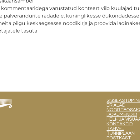
usikaansambel
e kommentaaridega varustatud kontsert viib kuulajad tu
le palverändurite radadele, kuninglikesse õukondadesse
heita pilgu keskaegsesse noodikirja ja proovida ladinakee
petajatele tasuta
SISSEASTUMIN
ERIALAD
NOORTEOSAKOND
DOKUMENDID
HELI- JA VIS
KONTAKTID
TAHVEL
TUNNIPLAAN
POSTKAST