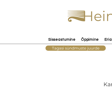
Hein
Sisseastumine
Õppimine
Eria
Tagasi sündmuste juurde
Kar