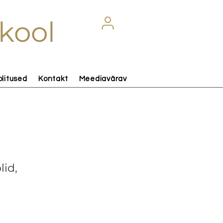
kool
olitused
Kontakt
Meediavärav
lid,