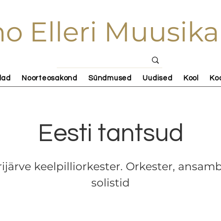
o Elleri Muusika
lad
Noorteosakond
Sündmused
Uudised
Kool
Ko
Eesti tantsud
ijärve keelpilliorkester. Orkester, ansamb
solistid