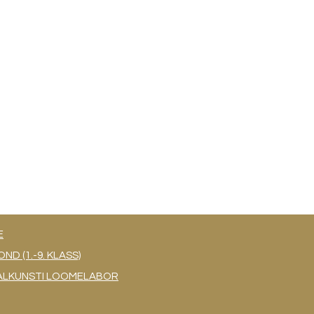
E
 (1.-9. KLASS)
UAALKUNSTI LOOMELABOR