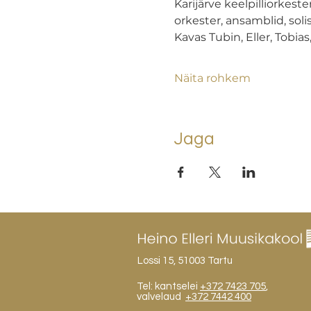
Karijärve keelpilliorkeste
orkester, ansamblid, soli
Kavas Tubin, Eller, Tobias
Näita rohkem
Jaga
Lossi 15, 51003 Tartu
Tel: kantselei
+372 7423 705
,
valvelaud
+372 7442 400