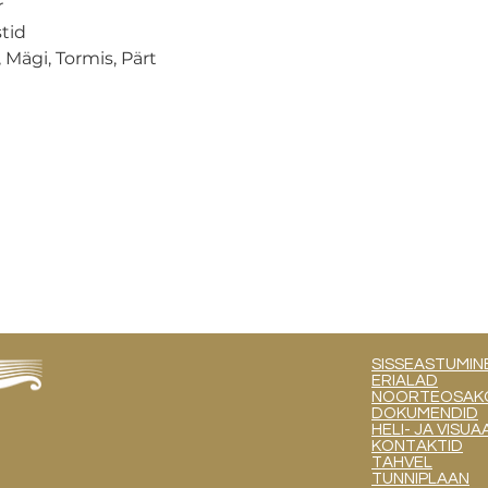
r
stid
, Mägi, Tormis, Pärt
SISSEASTUMIN
ERIALAD
NOORTEOSAKOND
DOKUMENDID
HELI- JA VIS
KONTAKTID
TAHVEL
TUNNIPLAAN