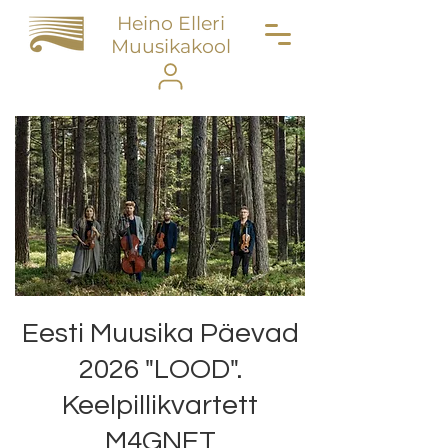
Heino Elleri
Muusikakool
Eesti Muusika Päevad
2026 "LOOD".
Keelpillikvartett
M4GNET