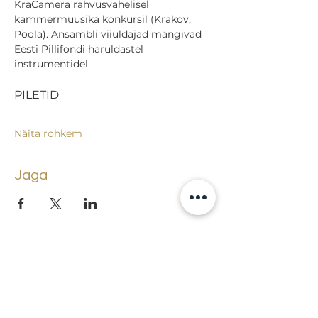
KraCamera rahvusvahelisel 
kammermuusika konkursil (Krakov, 
Poola). Ansambli viiuldajad mängivad 
Eesti Pillifondi haruldastel 
instrumentidel.
PILETID
Näita rohkem
Jaga
Tagasi sündmuste juurde
Lossi 15, 51003 Tartu