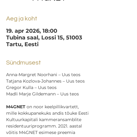
Aeg ja koht
19. apr 2026, 18:00
Tubina saal, Lossi 15, 51003
Tartu, Eesti
Sündmusest
Anna-Margret Noorhani – Uus teos
Tatjana Kozlova-Johannes – Uus teos
Gregor Kulla – Uus teos
Madli Marje Gildemann – Uus teos
M4GNET
 on noor keelpillikvartett, 
mille kokkupanekuks andis tõuke Eesti 
Kultuurkapitali kammeransamblite 
residentuuriprogramm. 2021. aastal 
võitis M4GNET esimese preemia 