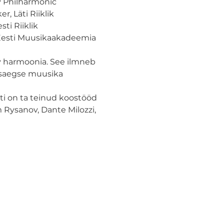
 Philharmonic 
 Läti Riiklik 
i Riiklik 
Eesti Muusikaakadeemia 
v harmoonia. See ilmneb 
aasaegse muusika 
ti on ta teinud koostööd 
 Rysanov, Dante Milozzi, 