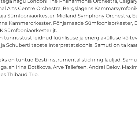
itega nagu Londoni The Philharmonia Orchestra, Calgary
al Arts Centre Orchestra, Bergslagens Kammarsymfoniker,
aja Sümfooniaorkester, Midland Symphony Orchestra, Eest
linna Kammerorkester, Põhjamaade Sümfooniaorkester, 
 Sümfooniaorkester jt.

 tunnustust leidnud lüürilisuse ja energiakülluse köite
ti ja Schuberti teoste interpretatsioonis. Samuti on ta k
s on tuntud Eesti instrumentalistid ning lauljad. Samu
, sh Irina Botškova, Arve Tellefsen, Andrei Belov, Maxim
s Thibaud Trio.
