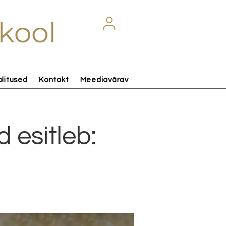
kool
olitused
Kontakt
Meediavärav
 esitleb:
n