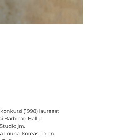
onkursi (1998) laureaat 
Barbican Hall ja 
tudio jm.

ja Lõuna-Koreas. Ta on 