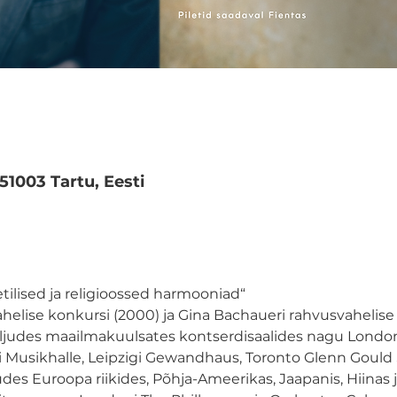
 51003 Tartu, Eesti
tilised ja religioossed harmooniad“
elise konkursi (2000) ja Gina Bachaueri rahvusvahelise k
judes maailmakuulsates kontserdisaalides nagu Londoni 
Musikhalle, Leipzigi Gewandhaus, Toronto Glenn Gould S
des Euroopa riikides, Põhja-Ameerikas, Jaapanis, Hiinas 