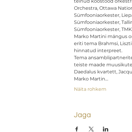
teinud koostööd orkestr
Orchestra, Ottawa Nation
Sümfooniaorkester, Liep
Sümfooniaorkester, Tal
Sümfooniaorkester, TMKK
Marko Martini mängus on
eriti tema Brahmsi, Lisz
hinnatud interpreet.

Tema ansamblipartneritek
teiste maade muusikutega
Daedalus kvartett, Jacque
Marko Martin…
Näita rohkem
Jaga