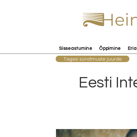
Hein
Sisseastumine
Õppimine
Eria
Tagasi sündmuste juurde
Eesti In