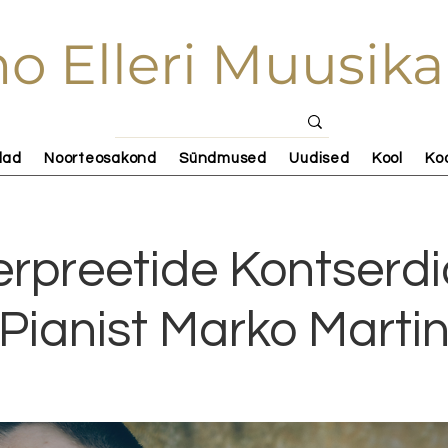
o Elleri Muusika
lad
Noorteosakond
Sündmused
Uudised
Kool
Ko
terpreetide Kontserdid
Pianist Marko Marti