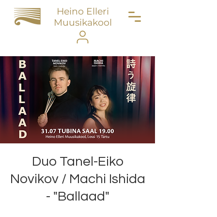
Heino Elleri
Muusikakool
Duo Tanel-Eiko
Novikov / Machi Ishida
- "Ballaad"