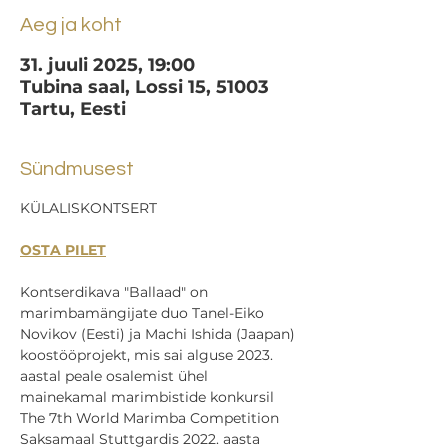
Aeg ja koht
31. juuli 2025, 19:00
Tubina saal, Lossi 15, 51003
Tartu, Eesti
Sündmusest
KÜLALISKONTSERT
OSTA PILET
Kontserdikava "Ballaad" on 
marimbamängijate duo Tanel-Eiko 
Novikov (Eesti) ja Machi Ishida (Jaapan) 
koostööprojekt, mis sai alguse 2023. 
aastal peale osalemist ühel 
mainekamal marimbistide konkursil 
The 7th World Marimba Competition 
Saksamaal Stuttgardis 2022. aasta 