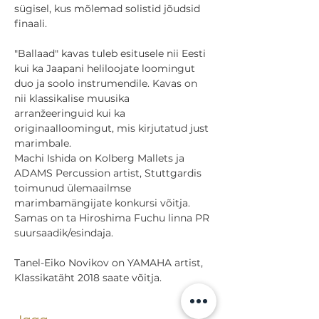
sügisel, kus mõlemad solistid jõudsid 
finaali.
"Ballaad" kavas tuleb esitusele nii Eesti 
kui ka Jaapani heliloojate loomingut 
duo ja soolo instrumendile. Kavas on 
nii klassikalise muusika 
arranžeeringuid kui ka 
originaalloomingut, mis kirjutatud just 
marimbale.
Machi Ishida on Kolberg Mallets ja 
ADAMS Percussion artist, Stuttgardis 
toimunud ülemaailmse 
marimbamängijate konkursi võitja. 
Samas on ta Hiroshima Fuchu linna PR 
suursaadik/esindaja.
Tanel-Eiko Novikov on YAMAHA artist, 
Klassikatäht 2018 saate võitja.