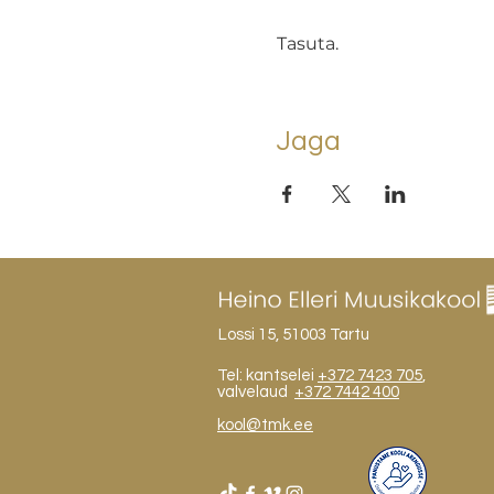
Tasuta.
Jaga
Lossi 15, 51003 Tartu
Tel: kantselei
+372 7423 705
,
valvelaud
+372 7442 400
kool@tmk.ee