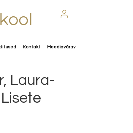
kool
olitused
Kontakt
Meediavärav
, Laura-
Lisete