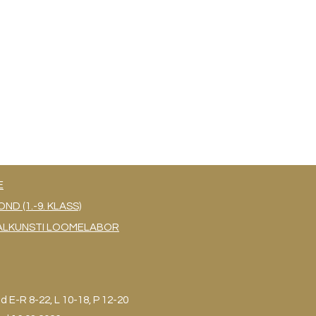
E
 (1.-9. KLASS)
UAALKUNSTI LOOMELABOR
ud
E-R 8-22, L 10-18, P 12-20