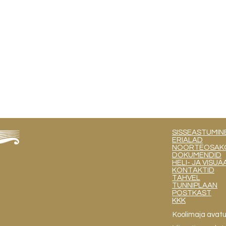
SISSEASTUMIN
ERIALAD
NOORTEOSAKOND
DOKUMENDID
HELI- JA VIS
KONTAKTID
TAHVEL
TUNNIPLAAN
POSTKAST
KKK
Koolimaja avat