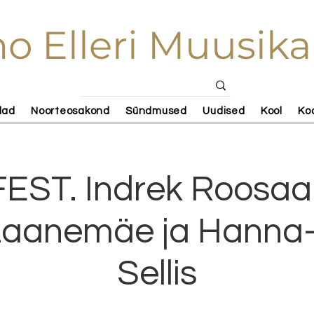
o Elleri Muusika
lad
Noorteosakond
Sündmused
Uudised
Kool
Ko
ST. Indrek Roosaar
 Laanemäe ja Hanna-
Sellis