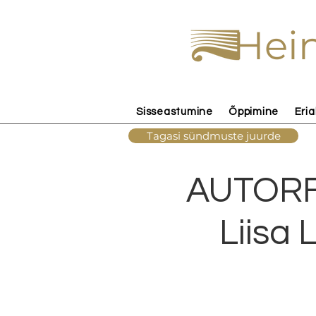
Hein
Sisseastumine
Õppimine
Eria
Tagasi sündmuste juurde
AUTORFE
Liisa